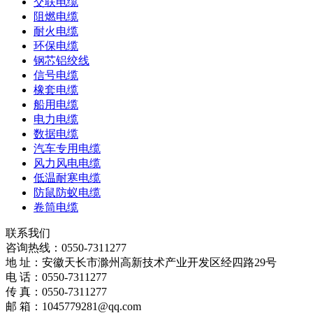
交联电缆
阻燃电缆
耐火电缆
环保电缆
钢芯铝绞线
信号电缆
橡套电缆
船用电缆
电力电缆
数据电缆
汽车专用电缆
风力风电电缆
低温耐寒电缆
防鼠防蚁电缆
卷筒电缆
联系我们
咨询热线：
0550-7311277
地 址：安徽天长市滁州高新技术产业开发区经四路29号
电 话：0550-7311277
传 真：0550-7311277
邮 箱：1045779281@qq.com