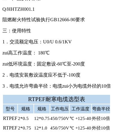
Q/HHTZH001.1
阻燃耐火特性试验执行GB12666-90要求
三：使用特性
1．交流额定电压：U0/U 0.6/1KV
zui高工作温度： 180℃
zui低环境温度：固定敷设-60℃至-200度
2．电缆安装敷设温度应不低于-100度
3．电缆允许弯曲半径：电缆zui小为电缆外径的10倍
RTPEF耐寒电缆选型表
型号
规格
规格
工作电压
工作温度
弯曲半径
RTPEF
2*0.5
12*0.75
450/750V
℃ +125-40
外径10倍
RTPEF
2*0.75
12*1.0
450/750V
℃ +125-40
外径10倍