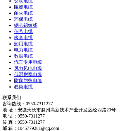
交联电缆
阻燃电缆
耐火电缆
环保电缆
钢芯铝绞线
信号电缆
橡套电缆
船用电缆
电力电缆
数据电缆
汽车专用电缆
风力风电电缆
低温耐寒电缆
防鼠防蚁电缆
卷筒电缆
联系我们
咨询热线：
0550-7311277
地 址：安徽天长市滁州高新技术产业开发区经四路29号
电 话：0550-7311277
传 真：0550-7311277
邮 箱：1045779281@qq.com